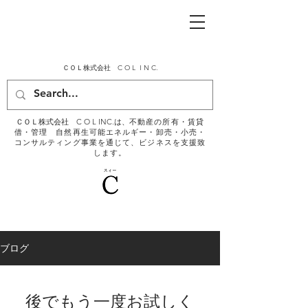
ＣＯＬ株式会社 C O L I N C.
ＣＯＬ株式会社 C O L INC.は、
不動産の所有・賃貸
借・管理 自然再生可能エネルギー・​卸売・小売・
コンサルティング事業を通じて、ビジネスを支援致
します。
ブログ
後でもう一度お試しく